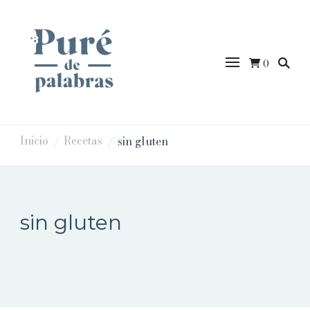
0
puredepalabras
Inicio
Recetas
sin gluten
/
/
sin gluten