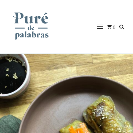
0
puredepalabras