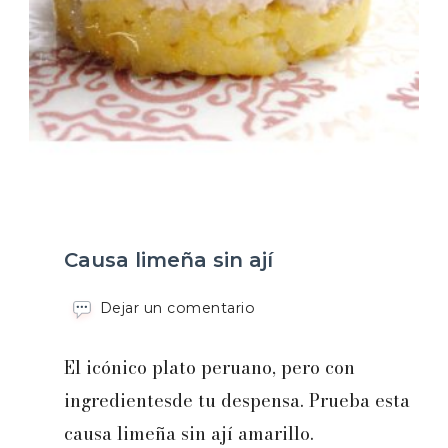
Causa limeña sin ají
en
Dejar un comentario
Causa
limeña
El icónico plato peruano, pero con
sin
ají
ingredientesde tu despensa. Prueba esta
causa limeña sin ají amarillo.