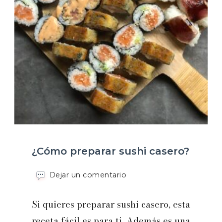
¿Cómo preparar sushi casero?
en
Dejar un comentario
¿Cómo
preparar
Si quieres preparar sushi casero, esta
sushi
casero?
receta fácil es para ti. Además es una