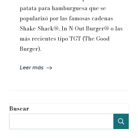
/
patata para hamburguesa que se
Panecillos
popularizó por las famosas cadenas
de
patata
Shake-Shack®, In-N-Out Burger® o las
para
más recientes tipo TGT (The Good
hamburguesa
Burger).
Leer más
Buscar
Bu