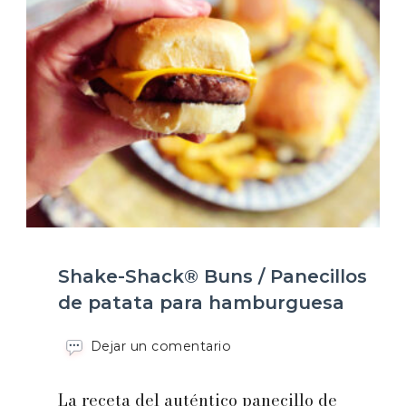
Shake-Shack® Buns / Panecillos
de patata para hamburguesa
en
Dejar un comentario
Shake-
Shack®
La receta del auténtico panecillo de
Buns