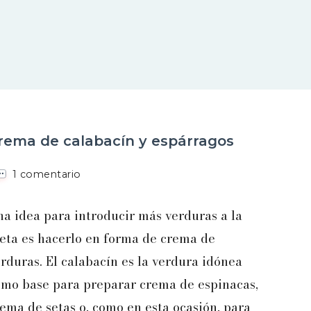
rema de calabacín y espárragos
en
1 comentario
Crema
de
a idea para introducir más verduras a la
calabacín
y
eta es hacerlo en forma de crema de
espárragos
rduras. El calabacín es la verdura idónea
omo base para preparar crema de espinacas,
ema de setas o, como en esta ocasión, para