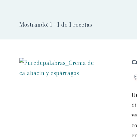
Mostrando: 1 - 1 de 1 recetas
C
Un
di
ve
c
cr