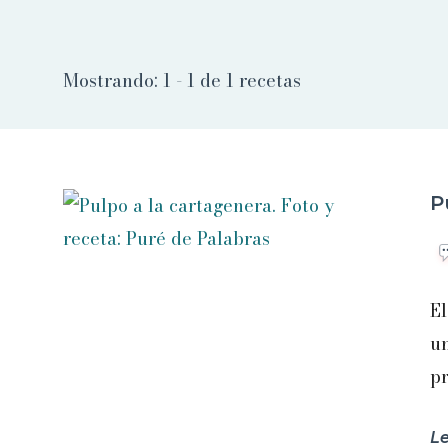
Mostrando: 1 - 1 de 1 recetas
P
El
un
pr
L