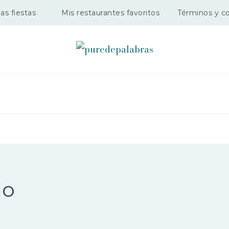
as fiestas
Mis restaurantes favoritos
Términos y c
puredepalabra
do