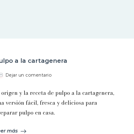
ulpo a la cartagenera
en
Dejar un comentario
Pulpo
a
 origen y la receta de pulpo a la cartagenera,
la
cartagenera
a versión fácil, fresca y deliciosa para
eparar pulpo en casa.
eer más