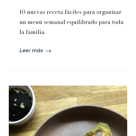
Menú
semanal
10 nuevas receta fáciles para organizar
|
Febrero
un menú semanal equilibrado para toda
2025:
la familia.
Capítulo
1
Leer más