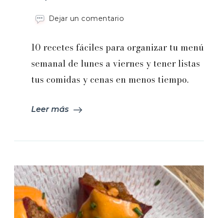
en
Dejar un comentario
Menú
semanal
10 recetes fáciles para organizar tu menú
|
Enero
semanal de lunes a viernes y tener listas
2025:
tus comidas y cenas en menos tiempo.
Capítulo
2
Leer más